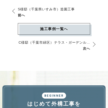
S様邸（千葉県いすみ市）造園工事
前へ
施工事例一覧へ
C様邸（千葉市緑区）テラス・ガーデンルー
ム工事
次へ
BEGINNER
はじめて外構工事を